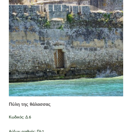
Πύλη της θάλασσας
Κωδικός:
Δ.6
Αύξων αριθμός:
Π41