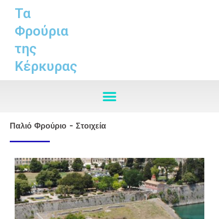
Skip
Τα
to
Φρούρια
content
της
Κέρκυρας
Παλιό Φρούριο - Στοιχεία