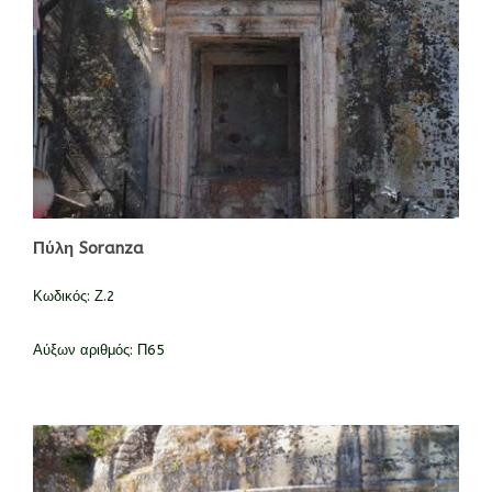
Πύλη Soranza
Κωδικός:
Ζ.2
Αύξων αριθμός:
Π65