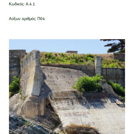
Κωδικός:
Α.4.1
Αύξων αριθμός:
Π04